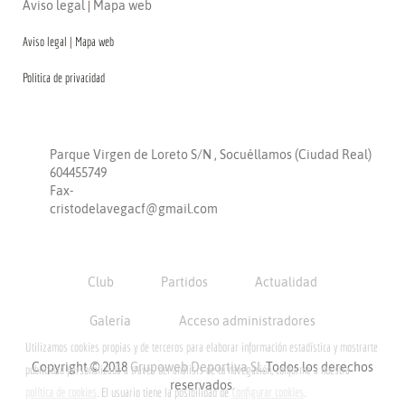
Aviso legal
|
Mapa web
Aviso legal
|
Mapa web
Politica de privacidad
CONTACTO
Parque Virgen de Loreto S/N , Socuéllamos (Ciudad Real)
604455749
Fax-
cristodelavegacf@gmail.com
Club
Partidos
Actualidad
Galería
Acceso administradores
Utilizamos cookies propias y de terceros para elaborar información estadística y mostrarte
Copyright © 2018
Grupoweb Deportiva SL
.Todos los derechos
publicidad personalizada a través del análisis de tu navegación, conforme a nuestra
reservados.
política de cookies
. El usuario tiene la posibilidad de
Configurar cookies
.