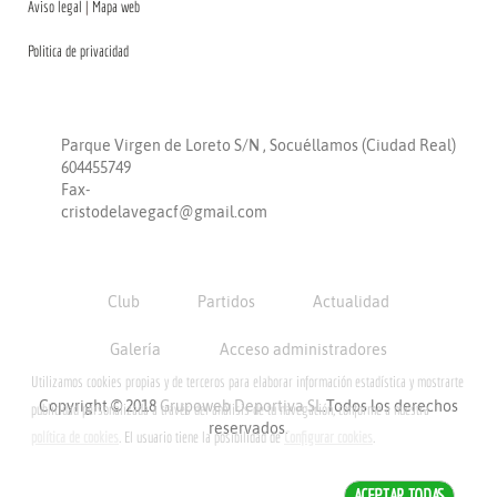
Aviso legal
|
Mapa web
Politica de privacidad
CONTACTO
Parque Virgen de Loreto S/N , Socuéllamos (Ciudad Real)
604455749
Fax-
cristodelavegacf@gmail.com
Club
Partidos
Actualidad
Galería
Acceso administradores
Utilizamos cookies propias y de terceros para elaborar información estadística y mostrarte
Copyright © 2018
Grupoweb Deportiva SL
.Todos los derechos
publicidad personalizada a través del análisis de tu navegación, conforme a nuestra
reservados.
política de cookies
. El usuario tiene la posibilidad de
Configurar cookies
.
ACEPTAR TODAS