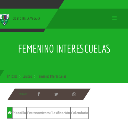
CRISTO DE LA VEGA CF
FEMENINO INTERESCUELAS
Inicio
Equipos
Femenino Interescuelas
COMPARTE
Plantilla
Entrenamientos
Clasificación
Calendario